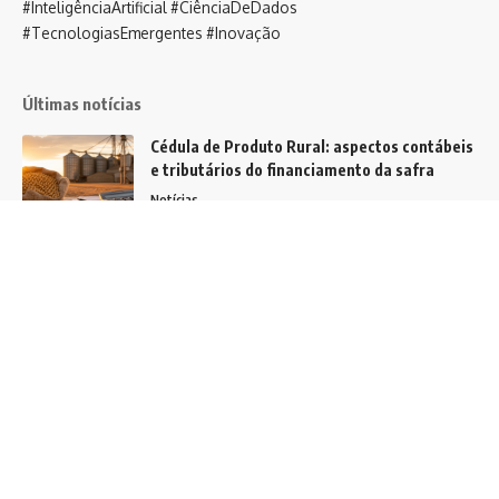
#InteligênciaArtificial #CiênciaDeDados
#TecnologiasEmergentes #Inovação
Últimas notícias
Cédula de Produto Rural: aspectos contábeis
e tributários do financiamento da safra
Notícias
Descubra como radiologistas transformam a
mamografia para pacientes com mamas
flácidas e garantem resultados precisos!
Notícias
A evolução da gestão financeira: de
controladores a estrategistas
Notícias