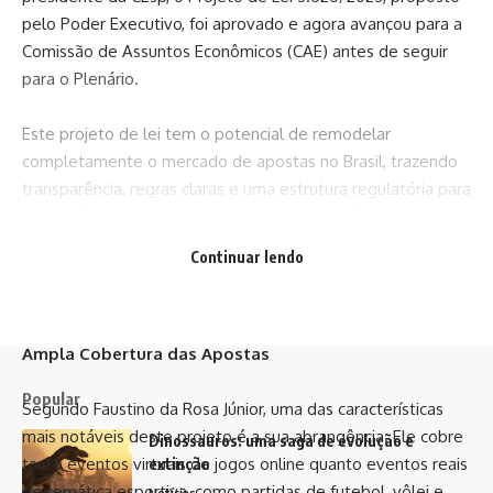
pelo Poder Executivo, foi aprovado e agora avançou para a
Comissão de Assuntos Econômicos (CAE) antes de seguir
para o Plenário.
Este projeto de lei tem o potencial de remodelar
completamente o mercado de apostas no Brasil, trazendo
transparência, regras claras e uma estrutura regulatória para
uma indústria que cresceu rapidamente nos últimos anos.
Vamos explorar as principais disposições deste projeto e o
Continuar lendo
que ele significa para o futuro das apostas esportivas no
país.
Ampla Cobertura das Apostas
Popular
Segundo Faustino da Rosa Júnior, uma das características
mais notáveis ​​deste projeto é a sua abrangência. Ele cobre
Dinossauros: uma saga de evolução e
tanto eventos virtuais de jogos online quanto eventos reais
extinção
de temática esportiva, como partidas de futebol, vôlei e