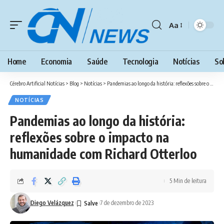
Aa
Font
Resizer
Home
Economia
Saúde
Tecnologia
Notícias
So
Cérebro Artificial Notícias
>
Blog
>
Notícias
>
Pandemias ao longo da história: reflexões sobre o impacto na humanidade com Richard Otterloo
NOTÍCIAS
Pandemias ao longo da história:
reflexões sobre o impacto na
humanidade com Richard Otterloo
5 Min de leitura
Diego Velázquez
7 de dezembro de 2023