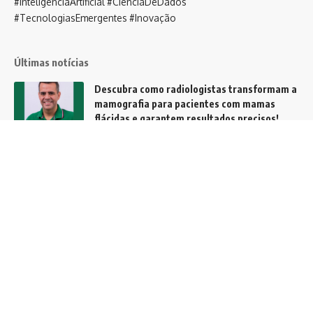
#InteligênciaArtificial #CiênciaDeDados
#TecnologiasEmergentes #Inovação
Últimas notícias
Descubra como radiologistas transformam a
mamografia para pacientes com mamas
flácidas e garantem resultados precisos!
Notícias
A evolução da gestão financeira: de
controladores a estrategistas
Notícias
Agentes de IA ganham espaço nas empresas
e podem transformar a forma como
trabalhamos nos próximos anos
Tecnologia