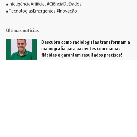
#InteligênciaArtificial #CiênciaDeDados
#TecnologiasEmergentes #Inovação
Últimas notícias
Descubra como radiologistas transformam a
mamografia para pacientes com mamas
flácidas e garantem resultados precisos!
Notícias
A evolução da gestão financeira: de
controladores a estrategistas
Notícias
Agentes de IA ganham espaço nas empresas
e podem transformar a forma como
trabalhamos nos próximos anos
Tecnologia