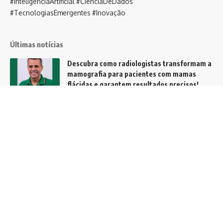
#InteligênciaArtificial #CiênciaDeDados
#TecnologiasEmergentes #Inovação
Últimas notícias
Descubra como radiologistas transformam a
mamografia para pacientes com mamas
flácidas e garantem resultados precisos!
Notícias
A evolução da gestão financeira: de
controladores a estrategistas
Notícias
Agentes de IA ganham espaço nas empresas
e podem transformar a forma como
trabalhamos nos próximos anos
Tecnologia