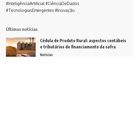
#InteligênciaArtificial #CiênciaDeDados
#TecnologiasEmergentes #Inovação
Últimas notícias
Cédula de Produto Rural: aspectos contábeis
e tributários do financiamento da safra
Notícias
Descubra como radiologistas transformam a
mamografia para pacientes com mamas
flácidas e garantem resultados precisos!
Notícias
A evolução da gestão financeira: de
controladores a estrategistas
Notícias