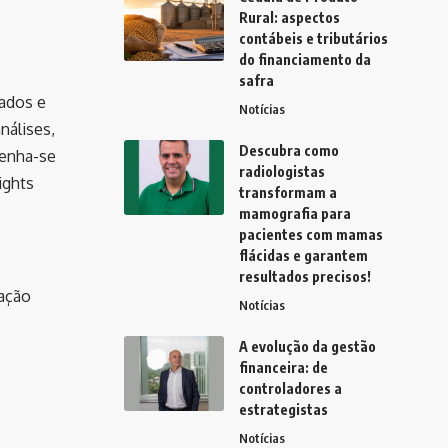
Rural: aspectos
contábeis e tributários
do financiamento da
safra
dados e
Notícias
nálises,
Descubra como
tenha-se
radiologistas
ights
transformam a
mamografia para
pacientes com mamas
flácidas e garantem
resultados precisos!
ação
Notícias
A evolução da gestão
financeira: de
controladores a
estrategistas
Notícias