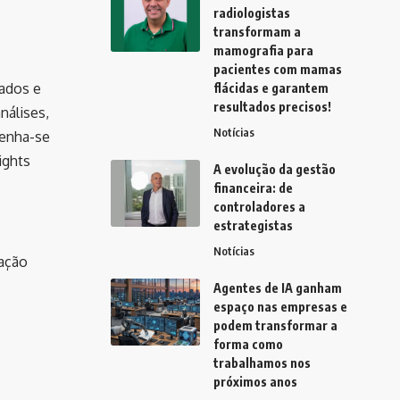
radiologistas
transformam a
mamografia para
pacientes com mamas
dados e
flácidas e garantem
resultados precisos!
nálises,
Notícias
tenha-se
ights
A evolução da gestão
financeira: de
controladores a
estrategistas
Notícias
ação
Agentes de IA ganham
espaço nas empresas e
podem transformar a
forma como
trabalhamos nos
próximos anos