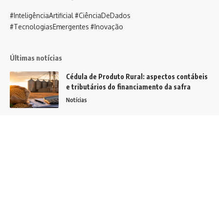
#InteligênciaArtificial #CiênciaDeDados
#TecnologiasEmergentes #Inovação
Últimas notícias
Cédula de Produto Rural: aspectos contábeis
e tributários do financiamento da safra
Notícias
Descubra como radiologistas transformam a
mamografia para pacientes com mamas
flácidas e garantem resultados precisos!
Notícias
A evolução da gestão financeira: de
controladores a estrategistas
Notícias