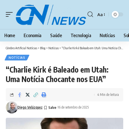
Aa
Font
Resizer
Home
Economia
Saúde
Tecnologia
Notícias
So
Cérebro Artificial Notícias
>
Blog
>
Notícias
>
“Charlie Kirk é Baleado em Utah: Uma Notícia Chocante nos EUA”
NOTÍCIAS
“Charlie Kirk é Baleado em Utah:
Uma Notícia Chocante nos EUA”
4 Min de leitura
Diego Velázquez
16 de setembro de 2025