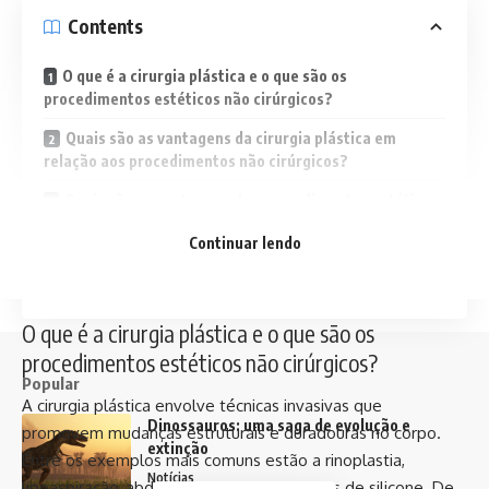
Contents
O que é a cirurgia plástica e o que são os
procedimentos estéticos não cirúrgicos?
Quais são as vantagens da cirurgia plástica em
relação aos procedimentos não cirúrgicos?
Quais são as vantagens dos procedimentos estéticos
não cirúrgicos?
Continuar lendo
Quando escolher cirurgia plástica e quando optar por
procedimentos estéticos não cirúrgicos?
O que é a cirurgia plástica e o que são os
procedimentos estéticos não cirúrgicos?
Popular
A cirurgia plástica envolve técnicas invasivas que
Dinossauros: uma saga de evolução e
promovem mudanças estruturais e duradouras no corpo.
extinção
Entre os exemplos mais comuns estão a rinoplastia,
Notícias
lipoaspiração, abdominoplastia e implantes de silicone. De