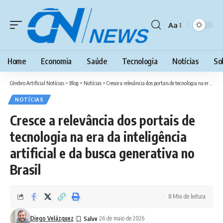
Aa
Home
Economia
Saúde
Tecnologia
Notícias
So
Cérebro Artificial Notícias
>
Blog
>
Notícias
>
Cresce a relevância dos portais de tecnologia na era da inteligência artificial e da busca generativa no Brasil
NOTÍCIAS
Cresce a relevância dos portais de
tecnologia na era da inteligência
artificial e da busca generativa no
Brasil
8 Min de leitura
Diego Velázquez
26 de maio de 2026