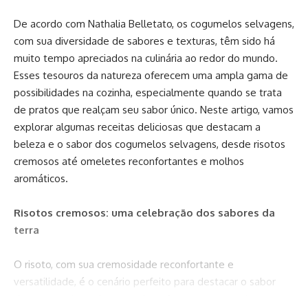
De acordo com
Nathalia Belletato
, os cogumelos selvagens,
com sua diversidade de sabores e texturas, têm sido há
muito tempo apreciados na culinária ao redor do mundo.
Esses tesouros da natureza oferecem uma ampla gama de
possibilidades na cozinha, especialmente quando se trata
de pratos que realçam seu sabor único. Neste artigo, vamos
explorar algumas receitas deliciosas que destacam a
beleza e o sabor dos cogumelos selvagens, desde risotos
cremosos até omeletes reconfortantes e molhos
aromáticos.
Risotos cremosos: uma celebração dos sabores da
terra
O risoto, com sua cremosidade reconfortante e
versatilidade, é o cenário perfeito para destacar o sabor
dos cogumelos selvagens. Ao refogar os cogumelos com