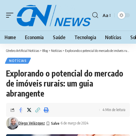
Aa
Font
Resizer
Home
Economia
Saúde
Tecnologia
Notícias
So
Cérebro Artificial Notícias
>
Blog
>
Notícias
>
Explorando o potencial do mercado de imóveis rurais: um guia abrangente
NOTÍCIAS
Explorando o potencial do mercado
de imóveis rurais: um guia
abrangente
4 Min de leitura
Diego Velázquez
6 de março de 2024