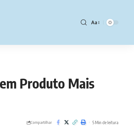
Aa
Font
Resizer
u em Produto Mais
5 Min de leitura
Compartilhar