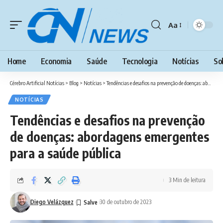
Aa
Font
Resizer
Home
Economia
Saúde
Tecnologia
Notícias
So
Cérebro Artificial Notícias
>
Blog
>
Notícias
>
Tendências e desafios na prevenção de doenças: abordagens emergentes para a saúde pública
NOTÍCIAS
Tendências e desafios na prevenção
de doenças: abordagens emergentes
para a saúde pública
3 Min de leitura
Diego Velázquez
30 de outubro de 2023