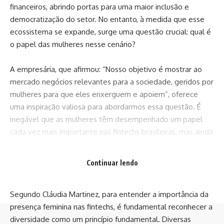
financeiros, abrindo portas para uma maior inclusão e
democratização do setor. No entanto, à medida que esse
ecossistema se expande, surge uma questão crucial: qual é
o papel das mulheres nesse cenário?
A empresária, que afirmou: “Nosso objetivo é mostrar ao
mercado negócios relevantes para a sociedade, geridos por
mulheres para que eles enxerguem e apoiem”, oferece
uma inspiração valiosa para abordarmos essa questão. É
inegável que as mulheres têm desempenhado um papel
cada vez mais importante nas fintechs brasileiras, mas ainda
enfrentam desafios significativos que merecem atenção.
Continuar lendo
Diversidade como princípio fundamental
Segundo Cláudia Martinez, para entender a importância da
presença feminina nas fintechs, é fundamental reconhecer a
diversidade como um princípio fundamental. Diversas