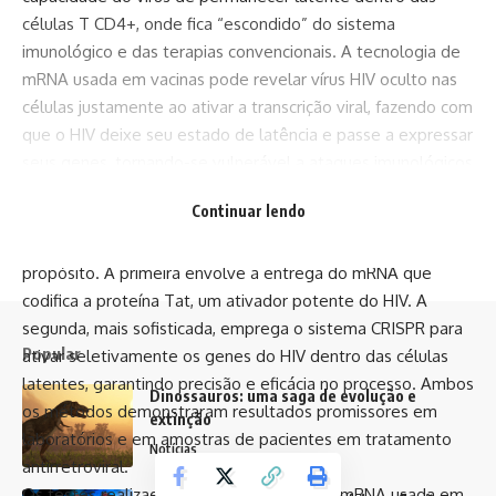
células T CD4+, onde fica “escondido” do sistema
imunológico e das terapias convencionais. A tecnologia de
mRNA usada em vacinas pode revelar vírus HIV oculto nas
células justamente ao ativar a transcrição viral, fazendo com
que o HIV deixe seu estado de latência e passe a expressar
seus genes, tornando-se vulnerável a ataques imunológicos
ou a tratamentos complementares.
Continuar lendo
O estudo pioneiro aplicou duas técnicas principais utilizando
a tecnologia de mRNA usada em vacinas para esse
propósito. A primeira envolve a entrega do mRNA que
codifica a proteína Tat, um ativador potente do HIV. A
segunda, mais sofisticada, emprega o sistema CRISPR para
Popular
ativar seletivamente os genes do HIV dentro das células
latentes, garantindo precisão e eficácia no processo. Ambos
Dinossauros: uma saga de evolução e
os métodos demonstraram resultados promissores em
extinção
laboratórios e em amostras de pacientes em tratamento
Notícias
antirretroviral.
Os testes realizados com a tecnologia de mRNA usada em