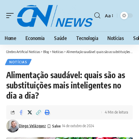
Aa
Font
Resizer
Home
Economia
Saúde
Tecnologia
Notícias
So
Cérebro Artificial Notícias
>
Blog
>
Notícias
>
Alimentação saudável: quais são as substituições mais inteligentes no dia a dia?
NOTÍCIAS
Alimentação saudável: quais são as
substituições mais inteligentes no
dia a dia?
4 Min de leitura
Diego Velázquez
14 de outubro de 2024