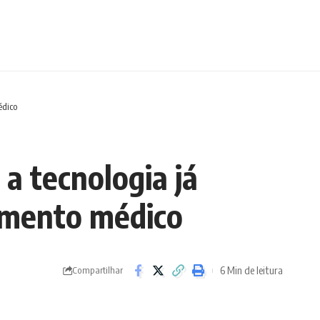
édico
 a tecnologia já
dimento médico
6 Min de leitura
Compartilhar